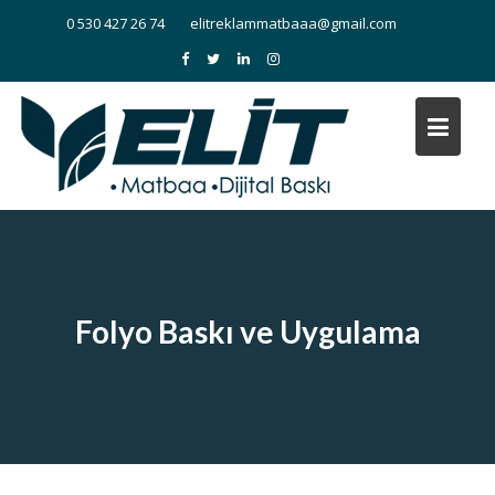
Skip
0 530 427 26 74
elitreklammatbaaa@gmail.com
to
content
Folyo Baskı ve Uygulama